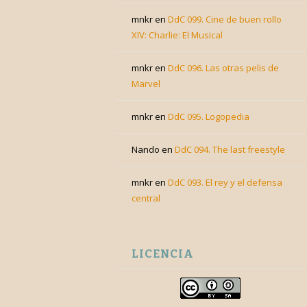
mnkr
en
DdC 099. Cine de buen rollo
XIV: Charlie: El Musical
mnkr
en
DdC 096. Las otras pelis de
Marvel
mnkr
en
DdC 095. Logopedia
Nando
en
DdC 094. The last freestyle
mnkr
en
DdC 093. El rey y el defensa
central
LICENCIA