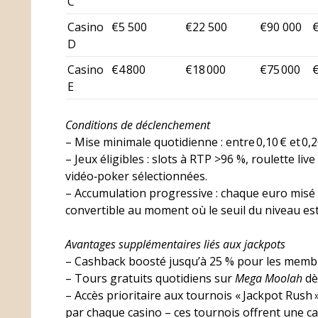
C
Casino
€5 500
€22 500
€90 000
D
Casino
€4 800
€18 000
€75 000
€
E
Conditions de déclenchement
– Mise minimale quotidienne : entre 0,10 € et 0,2
– Jeux éligibles : slots à RTP >96 %, roulette liv
vidéo‑poker sélectionnées.
– Accumulation progressive : chaque euro misé a
convertible au moment où le seuil du niveau est 
Avantages supplémentaires liés aux jackpots
– Cashback boosté jusqu’à 25 % pour les membr
– Tours gratuits quotidiens sur
Mega Moolah
dè
– Accès prioritaire aux tournois « Jackpot Rus
par chaque casino – ces tournois offrent une c