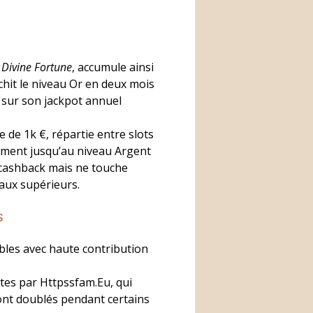
r
Divine Fortune
, accumule ainsi
chit le niveau Or en deux mois
 sur son jackpot annuel
de 1k €, répartie entre slots
ntement jusqu’au niveau Argent
s cashback mais ne touche
eaux supérieurs.
s
bles avec haute contribution
tes par Httpssfam.Eu, qui
sont doublés pendant certains