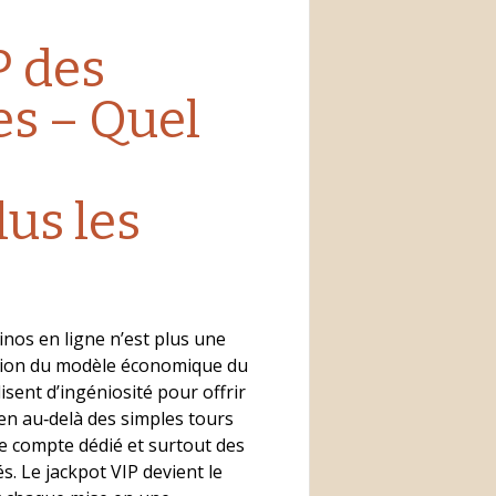
 des
s – Quel
us les
inos en ligne n’est plus une
ution du modèle économique du
isent d’ingéniosité pour offrir
en au‑delà des simples tours
e compte dédié et surtout des
. Le jackpot VIP devient le