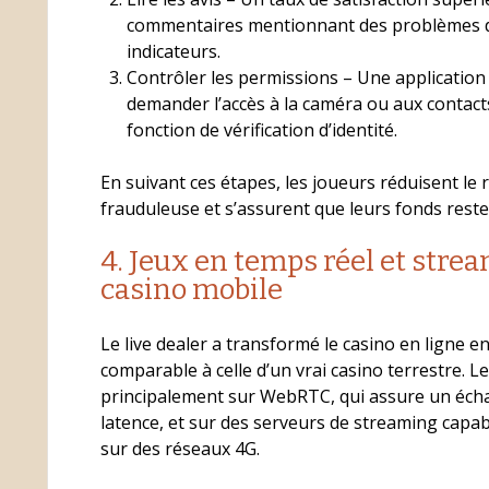
commentaires mentionnant des problèmes d
indicateurs.
Contrôler les permissions – Une application 
demander l’accès à la caméra ou aux contacts
fonction de vérification d’identité.
En suivant ces étapes, les joueurs réduisent le r
frauduleuse et s’assurent que leurs fonds rest
4. Jeux en temps réel et stream
casino mobile
Le live dealer a transformé le casino en ligne 
comparable à celle d’un vrai casino terrestre. 
principalement sur WebRTC, qui assure un écha
latence, et sur des serveurs de streaming capa
sur des réseaux 4G.