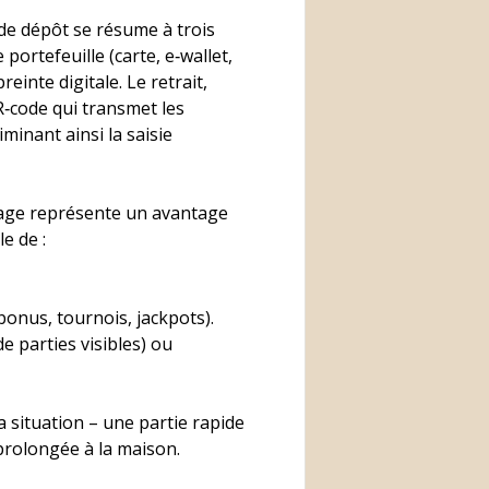
de dépôt se résume à trois
portefeuille (carte, e‑wallet,
einte digitale. Le retrait,
R‑code qui transmet les
minant ainsi la saisie
chage représente un avantage
e de :
(bonus, tournois, jackpots).
e parties visibles) ou
a situation – une partie rapide
prolongée à la maison.