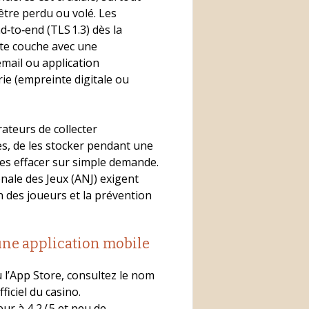
tre perdu ou volé. Les
‑to‑end (TLS 1.3) dès la
tte couche avec une
email ou application
trie (empreinte digitale ou
ateurs de collecter
s, de les stocker pendant une
 les effacer sur simple demande.
onale des Jeux (ANJ) exigent
n des joueurs et la prévention
’une application mobile
u l’App Store, consultez le nom
ficiel du casino.
ur à 4,2 / 5 et peu de