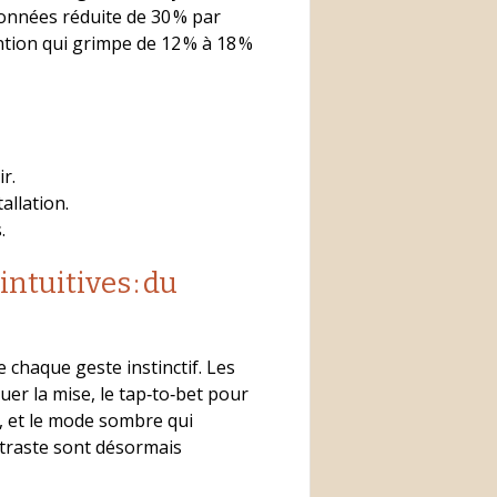
onnées réduite de 30 % par
ntion qui grimpe de 12 % à 18 %
r.
allation.
.
intuitives : du
chaque geste instinctif. Les
r la mise, le tap‑to‑bet pour
, et le mode sombre qui
ntraste sont désormais