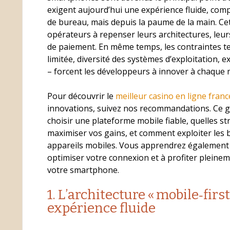
o
exigent aujourd’hui une expérience fluide, comp
de bureau, mais depuis la paume de la main. Ce
opérateurs à repenser leurs architectures, leur
de paiement. En même temps, les contraintes t
limitée, diversité des systèmes d’exploitation, 
– forcent les développeurs à innover à chaque m
Pour découvrir le
meilleur casino en ligne franc
innovations, suivez nos recommandations. Ce
choisir une plateforme mobile fiable, quelles s
maximiser vos gains, et comment exploiter les 
appareils mobiles. Vous apprendrez également à
optimiser votre connexion et à profiter pleinem
votre smartphone.
1. L’architecture « mobile‑first
expérience fluide