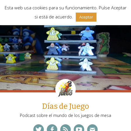
Esta web usa cookies para su funcionamiento. Pulse Aceptar
si está de acuerdo.
Aceptar
Días de Juego
Podcast sobre el mundo de los juegos de mesa