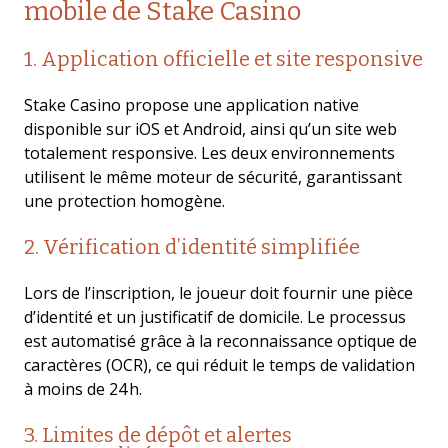
mobile de Stake Casino
1. Application officielle et site responsive
Stake Casino propose une application native
disponible sur iOS et Android, ainsi qu’un site web
totalement responsive. Les deux environnements
utilisent le même moteur de sécurité, garantissant
une protection homogène.
2. Vérification d’identité simplifiée
Lors de l’inscription, le joueur doit fournir une pièce
d’identité et un justificatif de domicile. Le processus
est automatisé grâce à la reconnaissance optique de
caractères (OCR), ce qui réduit le temps de validation
à moins de 24 h.
3. Limites de dépôt et alertes