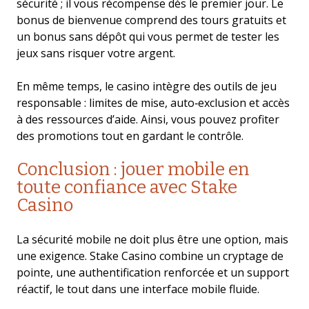
sécurité ; il vous récompense dès le premier jour. Le
bonus de bienvenue comprend des tours gratuits et
un bonus sans dépôt qui vous permet de tester les
jeux sans risquer votre argent.
En même temps, le casino intègre des outils de jeu
responsable : limites de mise, auto‑exclusion et accès
à des ressources d’aide. Ainsi, vous pouvez profiter
des promotions tout en gardant le contrôle.
Conclusion : jouer mobile en
toute confiance avec Stake
Casino
La sécurité mobile ne doit plus être une option, mais
une exigence. Stake Casino combine un cryptage de
pointe, une authentification renforcée et un support
réactif, le tout dans une interface mobile fluide.