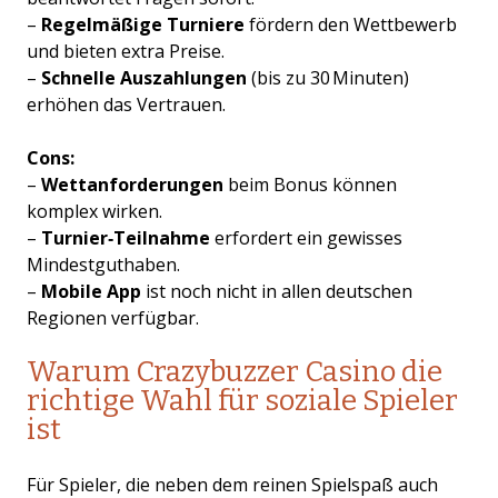
–
Regelmäßige Turniere
fördern den Wettbewerb
und bieten extra Preise.
–
Schnelle Auszahlungen
(bis zu 30 Minuten)
erhöhen das Vertrauen.
Cons:
–
Wettanforderungen
beim Bonus können
komplex wirken.
–
Turnier‑Teilnahme
erfordert ein gewisses
Mindestguthaben.
–
Mobile App
ist noch nicht in allen deutschen
Regionen verfügbar.
Warum Crazybuzzer Casino die
richtige Wahl für soziale Spieler
ist
Für Spieler, die neben dem reinen Spielspaß auch