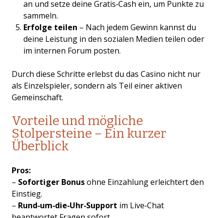
an und setze deine Gratis‑Cash ein, um Punkte zu
sammeln.
Erfolge teilen
– Nach jedem Gewinn kannst du
deine Leistung in den sozialen Medien teilen oder
im internen Forum posten.
Durch diese Schritte erlebst du das Casino nicht nur
als Einzelspieler, sondern als Teil einer aktiven
Gemeinschaft.
Vorteile und mögliche
Stolpersteine – Ein kurzer
Überblick
Pros:
–
Sofortiger Bonus
ohne Einzahlung erleichtert den
Einstieg.
–
Rund‑um‑die‑Uhr‑Support
im Live‑Chat
beantwortet Fragen sofort.