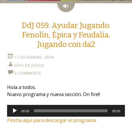
Audio
DdJ 059. Ayudar Jugando.
Fenolín, Épica y Feudalia.
Jugando con da2
11 DICIEMBRE, 2014
DÍAS DE JUEGO
2 COMMENTS
Hola a todos.
Nuevo programa y nueva sección. On fire!!
Reproductor
00:00
00:00
de
Pincha aquí para descargar el programa.
audio