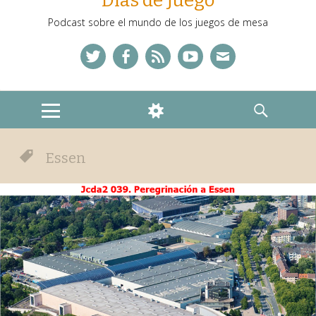
Días de Juego
Podcast sobre el mundo de los juegos de mesa
Twitter
Facebook
Feed
YouTube
Correo
MENU
WIDGETS
SEARCH
Essen