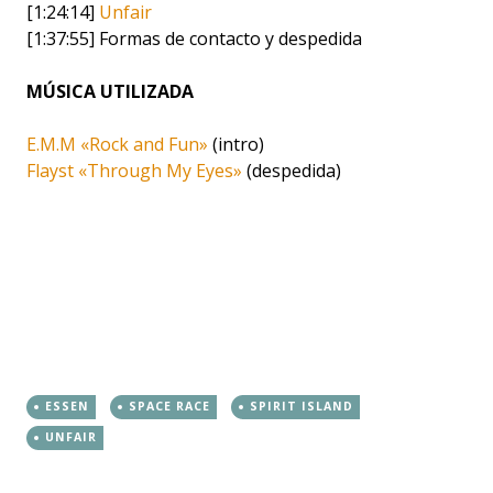
[1:24:14]
Unfair
[1:37:55] Formas de contacto y despedida
MÚSICA UTILIZADA
E.M.M «Rock and Fun»
(intro)
Flayst «Through My Eyes»
(despedida)
ESSEN
SPACE RACE
SPIRIT ISLAND
UNFAIR