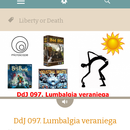
MENU
WIDGETS
SEARCH
Liberty or Death
Audio
DdJ 097. Lumbalgia veraniega