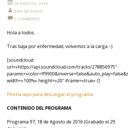
18 AGOSTO, 2016
DÍAS DE JUEGO
2 COMMENTS
Hola a todos.
Tras baja por enfermedad, volvemos a la carga :-)
[soundcloud
url=»https://api.soundcloud.com/tracks/278856975″
params=»color=ff9900&inverse=false&auto_play=false
width=»100%» height=»20″ iframe=»true» /]
Pincha aquí para descargar el programa.
CONTENIDO DEL PROGRAMA
Programa 97, 18 de Agosto de 2016 (Grabado el 29