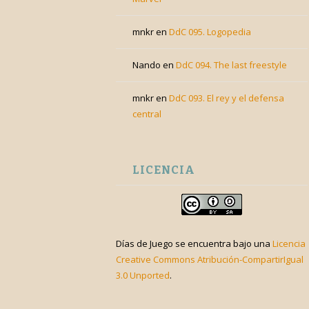
mnkr
en
DdC 095. Logopedia
Nando
en
DdC 094. The last freestyle
mnkr
en
DdC 093. El rey y el defensa
central
LICENCIA
Días de Juego
se encuentra bajo una
Licencia
Creative Commons Atribución-CompartirIgual
3.0 Unported
.