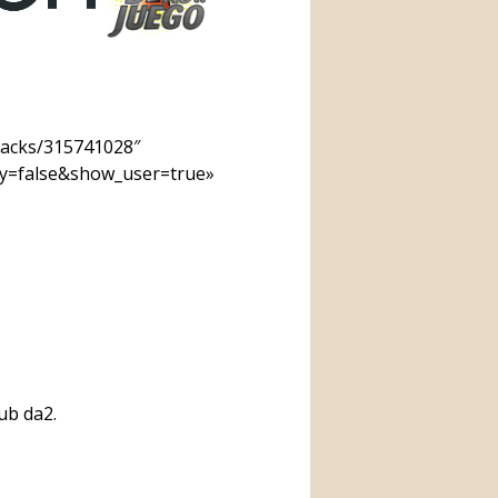
racks/315741028″
ay=false&show_user=true»
ub da2.