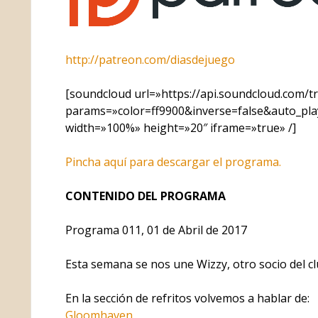
http://patreon.com/diasdejuego
[soundcloud url=»https://api.soundcloud.com/t
params=»color=ff9900&inverse=false&auto_pl
width=»100%» height=»20″ iframe=»true» /]
Pincha aquí para descargar el programa.
CONTENIDO DEL PROGRAMA
Programa 011, 01 de Abril de 2017
Esta semana se nos une Wizzy, otro socio del cl
En la sección de refritos volvemos a hablar de:
Gloomhaven