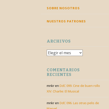
SKIP
SOBRE NOSOTROS
TO
CONTENT
NUESTROS PATRONES
ARCHIVOS
Archivos
COMENTARIOS
RECIENTES
mnkr
en
DdC 099. Cine de buen rollo
XIV: Charlie: El Musical
mnkr
en
DdC 096. Las otras pelis de
Marvel