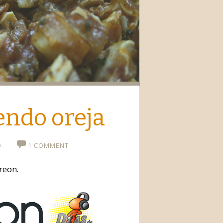
io
endo oreja
O
1 COMMENT
reon.