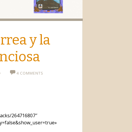
io
rrea y la
enciosa
O
4 COMMENTS
racks/264716807″
ay=false&show_user=true»