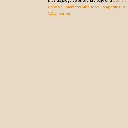
Días de Juego
se encuentra bajo una
Licencia
Creative Commons Atribución-CompartirIgual
3.0 Unported
.