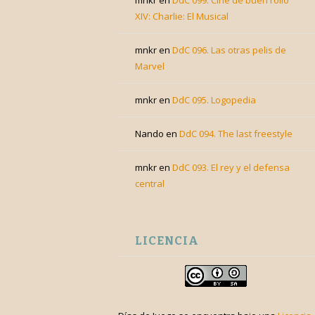
mnkr
en
DdC 099. Cine de buen rollo
XIV: Charlie: El Musical
mnkr
en
DdC 096. Las otras pelis de
Marvel
mnkr
en
DdC 095. Logopedia
Nando
en
DdC 094. The last freestyle
mnkr
en
DdC 093. El rey y el defensa
central
LICENCIA