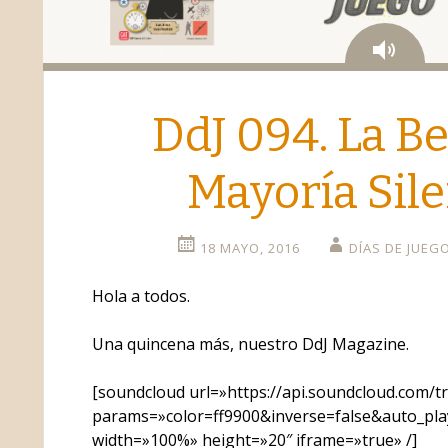
Aud
o
DdJ 094. La Be
Mayoría Sil
18 MAYO, 2016
DÍAS DE JUEG
Hola a todos.
Una quincena más, nuestro DdJ Magazine.
[soundcloud url=»https://api.soundcloud.com/t
params=»color=ff9900&inverse=false&auto_pl
width=»100%» height=»20″ iframe=»true» /]