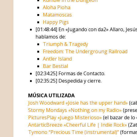
Aloha Pioha
Matamoscas
Happy Pigs
[01:48:44] En «Jugando con da2» Allaro, Jesú
hablamos de:
Triumph & Tragedy
Freedom: The Undergroung Railroad
Antler Island
Bar Bestial
[02:34:25] Formas de Contacto.
[02:35:25] Despedida y cierre.
MÚSICA UTILIZADA
Josh Woodward «Josie has the upper hand»
(cab
Stormy Mondays «Nothing on my Radio»
(prese
PicturesPlay «Juego Misterioso»
(el bazar de lo
AntarticBreeze «Cheerful Life | Indie Rock»
(Zat
Tymono “Precious Time (instrumental)”
(formas