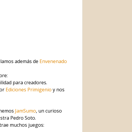
ablamos además de
Envenenado
bre:
ilidad para creadores.
por
Ediciones Primigenio
y nos
tenemos
JamSumo
, un curioso
stra Pedro Soto.
s trae muchos juegos: