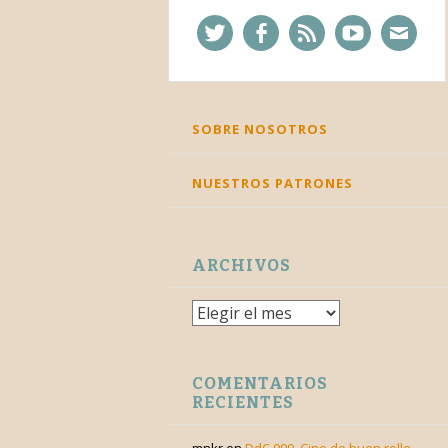
Twitter
Facebook
Feed
YouTube
Corre
SKIP
SOBRE NOSOTROS
TO
CONTENT
NUESTROS PATRONES
ARCHIVOS
Archivos
COMENTARIOS
RECIENTES