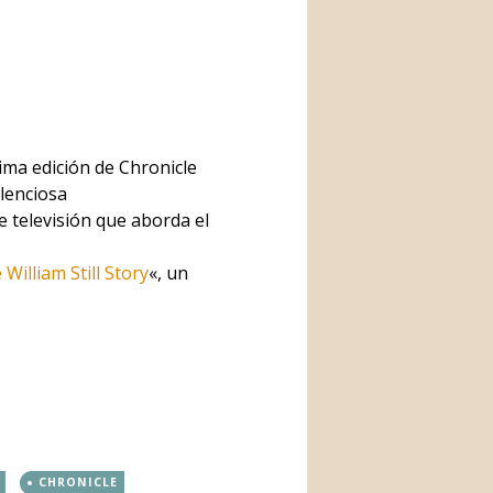
ima edición de Chronicle
lenciosa
de televisión que aborda el
illiam Still Story
«, un
CHRONICLE