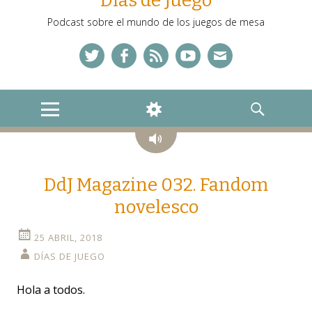
Días de Juego
Podcast sobre el mundo de los juegos de mesa
Twitter
Facebook
Feed
YouTube
Correo
MENU
WIDGETS
SEARCH
Audio
DdJ Magazine 032. Fandom
novelesco
25 ABRIL, 2018
DÍAS DE JUEGO
Hola a todos.