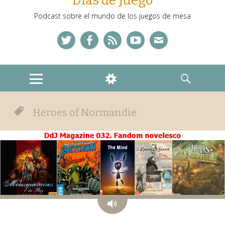
Días de Juego
Podcast sobre el mundo de los juegos de mesa
Twitter
Facebook
Feed
YouTube
Correo
MENU
WIDGETS
SEARCH
Heroes of Normandie
Audio