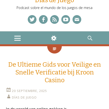
Días de Juego
Podcast sobre el mundo de los juegos de mesa
Twitter
Facebook
Feed
YouTube
Correo
MENU
WIDGETS
SEARCH
De Ultieme Gids voor Veilige en
Snelle Verificatie bij Kroon
Casino
20 SEPTIEMBRE, 2025
DÍAS DE JUEGO