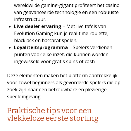
wereldwijde gaming‑gigant profiteert het casino
van geavanceerde technologie en een robuuste
infrastructuur.
Live dealer ervaring
– Met live tafels van
Evolution Gaming kun je real‑time roulette,
blackjack en baccarat spelen.
Loyaliteitsprogramma
– Spelers verdienen
punten voor elke inzet, die kunnen worden
ingewisseld voor gratis spins of cash.
Deze elementen maken het platform aantrekkelijk
voor zowel beginners als gevorderde spelers die op
zoek zijn naar een betrouwbare en plezierige
speelomgeving.
Praktische tips voor een
vlekkeloze eerste storting