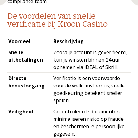
compliance‑team.
De voordelen van snelle
verificatie bij Kroon Casino
Voordeel
Beschrijving
Snelle
Zodra je account is geverifieerd,
uitbetalingen
kun je winsten binnen 24 uur
opnemen via iDEAL of Skrill.
Directe
Verificatie is een voorwaarde
bonustoegang
voor de welkomstbonus; snelle
goedkeuring betekent sneller
spelen.
Veiligheid
Gecontroleerde documenten
minimaliseren risico op fraude
en beschermen je persoonlijke
gegevens.