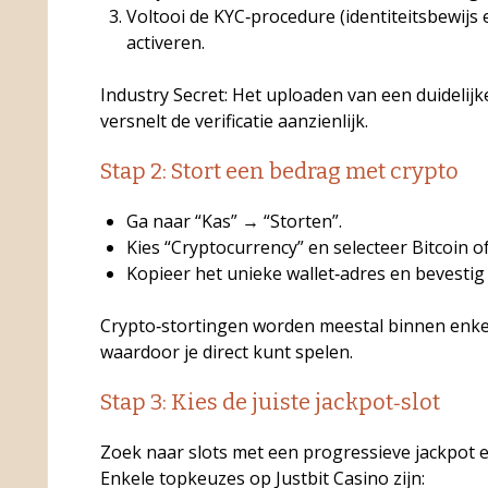
Voltooi de KYC‑procedure (identiteitsbewijs 
activeren.
Industry Secret: Het uploaden van een duidelijke
versnelt de verificatie aanzienlijk.
Stap 2: Stort een bedrag met crypto
Ga naar “Kas” → “Storten”.
Kies “Cryptocurrency” en selecteer Bitcoin o
Kopieer het unieke wallet‑adres en bevestig 
Crypto‑stortingen worden meestal binnen enke
waardoor je direct kunt spelen.
Stap 3: Kies de juiste jackpot‑slot
Zoek naar slots met een progressieve jackpot 
Enkele topkeuzes op Justbit Casino zijn: