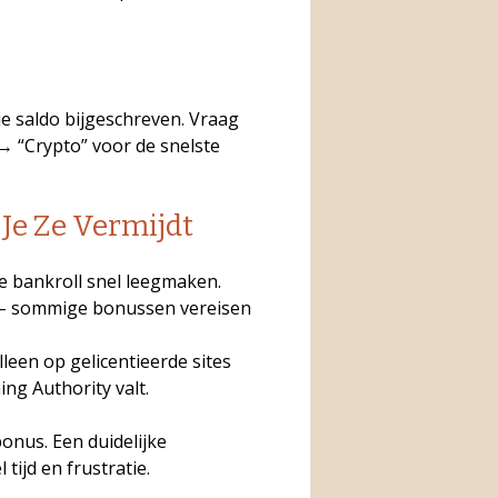
je saldo bijgeschreven. Vraag
→ “Crypto” voor de snelste
Je Ze Vermijdt
je bankroll snel leegmaken.
– sommige bonussen vereisen
lleen op gelicentieerde sites
ing Authority valt.
bonus. Een duidelijke
ijd en frustratie.