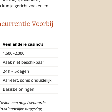
o kun je gericht zoeken en
currentie Voorbij
Veel andere casino’s
1.500–2.000
Vaak niet beschikbaar
24 h – 5 dagen
Varieert, soms onduidelijk
Basisbeloningen
t Casino een ongeëvenaarde
to‑vriendelijke omgeving.