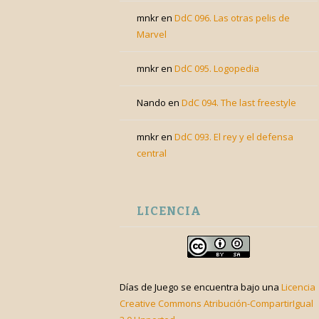
mnkr
en
DdC 096. Las otras pelis de
Marvel
mnkr
en
DdC 095. Logopedia
Nando
en
DdC 094. The last freestyle
mnkr
en
DdC 093. El rey y el defensa
central
LICENCIA
Días de Juego
se encuentra bajo una
Licencia
Creative Commons Atribución-CompartirIgual