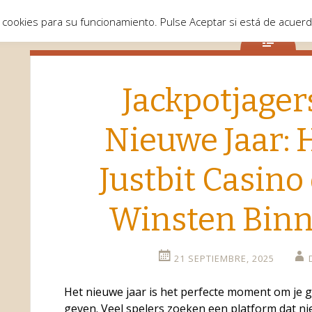
 cookies para su funcionamiento. Pulse Aceptar si está de acuer
Jackpotjager
Nieuwe Jaar: H
Justbit Casino
Winsten Binn
21 SEPTIEMBRE, 2025
Het nieuwe jaar is het perfecte moment om je g
geven. Veel spelers zoeken een platform dat ni