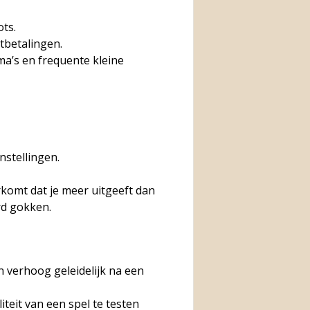
ts.
itbetalingen.
ma’s en frequente kleine
nstellingen.
rkomt dat je meer uitgeeft dan
rd gokken.
en verhoog geleidelijk na een
iteit van een spel te testen