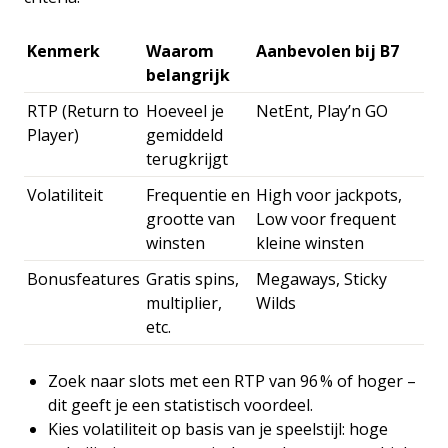
Kenmerk
Waarom
Aanbevolen bij B7
belangrijk
RTP (Return to
Hoeveel je
NetEnt, Play’n GO
Player)
gemiddeld
terugkrijgt
Volatiliteit
Frequentie en
High voor jackpots,
grootte van
Low voor frequent
winsten
kleine winsten
Bonusfeatures
Gratis spins,
Megaways, Sticky
multiplier,
Wilds
etc.
Zoek naar slots met een RTP van 96 % of hoger –
dit geeft je een statistisch voordeel.
Kies volatiliteit op basis van je speelstijl: hoge