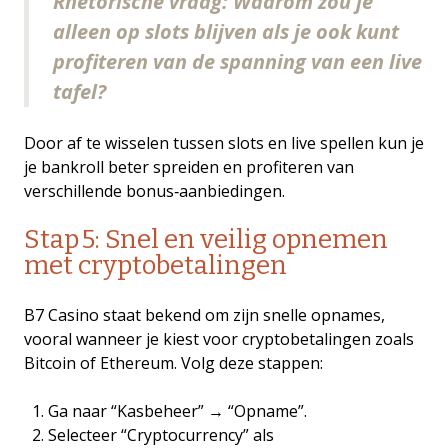
Rhetorische vraag: Waarom zou je
alleen op slots blijven als je ook kunt
profiteren van de spanning van een live
tafel?
Door af te wisselen tussen slots en live spellen kun je
je bankroll beter spreiden en profiteren van
verschillende bonus‑aanbiedingen.
Stap 5: Snel en veilig opnemen
met cryptobetalingen
B7 Casino staat bekend om zijn snelle opnames,
vooral wanneer je kiest voor cryptobetalingen zoals
Bitcoin of Ethereum. Volg deze stappen:
Ga naar “Kasbeheer” → “Opname”.
Selecteer “Cryptocurrency” als