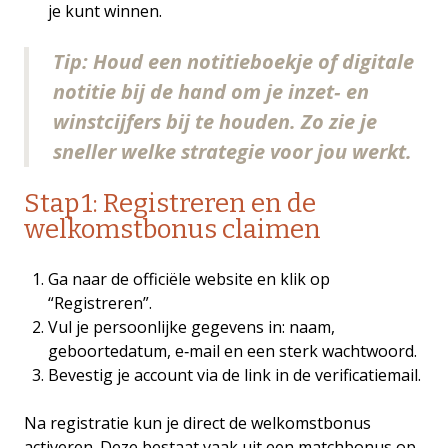
je kunt winnen.
Tip: Houd een notitieboekje of digitale
notitie bij de hand om je inzet‑ en
winstcijfers bij te houden. Zo zie je
sneller welke strategie voor jou werkt.
Stap 1: Registreren en de
welkomstbonus claimen
Ga naar de officiële website en klik op
“Registreren”.
Vul je persoonlijke gegevens in: naam,
geboortedatum, e‑mail en een sterk wachtwoord.
Bevestig je account via de link in de verificatiemail.
Na registratie kun je direct de welkomstbonus
activeren. Deze bestaat vaak uit een matchbonus op