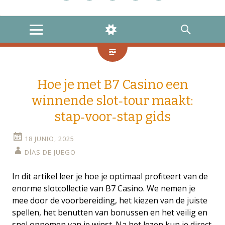
Twitter
Facebook
Feed
YouTube
Correo
MENU
WIDGETS
SEARCH
Hoe je met B7 Casino een
winnende slot‑tour maakt:
stap‑voor‑stap gids
18 JUNIO, 2025
DÍAS DE JUEGO
In dit artikel leer je hoe je optimaal profiteert van de
enorme slotcollectie van B7 Casino. We nemen je
mee door de voorbereiding, het kiezen van de juiste
spellen, het benutten van bonussen en het veilig en
snel opnemen van je winst. Na het lezen kun je direct