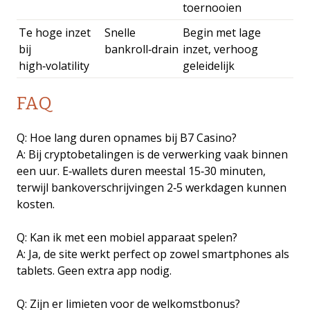
toernooien
Te hoge inzet
Snelle
Begin met lage
bij
bankroll‑drain
inzet, verhoog
high‑volatility
geleidelijk
FAQ
Q: Hoe lang duren opnames bij B7 Casino?
A: Bij cryptobetalingen is de verwerking vaak binnen
een uur. E‑wallets duren meestal 15‑30 minuten,
terwijl bankoverschrijvingen 2‑5 werkdagen kunnen
kosten.
Q: Kan ik met een mobiel apparaat spelen?
A: Ja, de site werkt perfect op zowel smartphones als
tablets. Geen extra app nodig.
Q: Zijn er limieten voor de welkomstbonus?