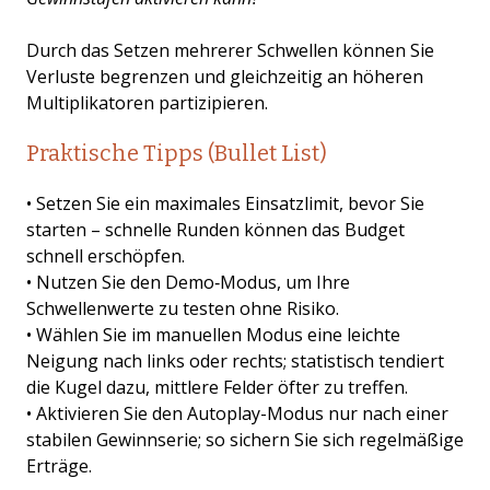
Durch das Setzen mehrerer Schwellen können Sie
Verluste begrenzen und gleichzeitig an höheren
Multiplikatoren partizipieren.
Praktische Tipps (Bullet List)
• Setzen Sie ein maximales Einsatzlimit, bevor Sie
starten – schnelle Runden können das Budget
schnell erschöpfen.
• Nutzen Sie den Demo‑Modus, um Ihre
Schwellenwerte zu testen ohne Risiko.
• Wählen Sie im manuellen Modus eine leichte
Neigung nach links oder rechts; statistisch tendiert
die Kugel dazu, mittlere Felder öfter zu treffen.
• Aktivieren Sie den Autoplay-Modus nur nach einer
stabilen Gewinnserie; so sichern Sie sich regelmäßige
Erträge.