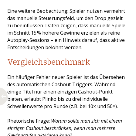
Eine weitere Beobachtung: Spieler nutzen vermehrt
das manuelle Steuerungsfeld, um den Drop gezielt
zu beeinflussen. Daten zeigen, dass manuelle Spiele
im Schnitt 15 % höhere Gewinne erzielen als reine
Autoplay-Sessions – ein Hinweis darauf, dass aktive
Entscheidungen belohnt werden.
Vergleichsbenchmark
Ein häufiger Fehler neuer Spieler ist das Übersehen
des automatischen Cashout‑Triggers. Während
einige Titel nur einen einzigen Cashout-Punkt
bieten, erlaubt Plinko bis zu drei individuelle
Schwellenwerte pro Runde (z.B. bei 10× und 50×).
Rhetorische Frage:
Warum sollte man sich mit einem
einzigen Cashout beschränken, wenn man mehrere
Gewinnstufen aktivieren kann?