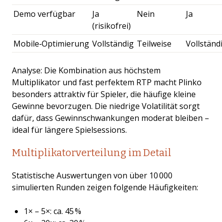
Demo verfügbar
Ja
Nein
Ja
(risikofrei)
Mobile‑Optimierung
Vollständig
Teilweise
Vollständ
Analyse: Die Kombination aus höchstem
Multiplikator und fast perfektem RTP macht Plinko
besonders attraktiv für Spieler, die häufige kleine
Gewinne bevorzugen. Die niedrige Volatilität sorgt
dafür, dass Gewinnschwankungen moderat bleiben –
ideal für längere Spielsessions.
Multiplikatorverteilung im Detail
Statistische Auswertungen von über 10 000
simulierten Runden zeigen folgende Häufigkeiten:
1× – 5×: ca. 45 %