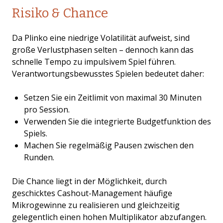
Risiko & Chance
Da Plinko eine niedrige Volatilität aufweist, sind
große Verlustphasen selten – dennoch kann das
schnelle Tempo zu impulsivem Spiel führen.
Verantwortungsbewusstes Spielen bedeutet daher:
Setzen Sie ein Zeitlimit von maximal 30 Minuten
pro Session.
Verwenden Sie die integrierte Budgetfunktion des
Spiels.
Machen Sie regelmäßig Pausen zwischen den
Runden.
Die Chance liegt in der Möglichkeit, durch
geschicktes Cashout-Management häufige
Mikrogewinne zu realisieren und gleichzeitig
gelegentlich einen hohen Multiplikator abzufangen.