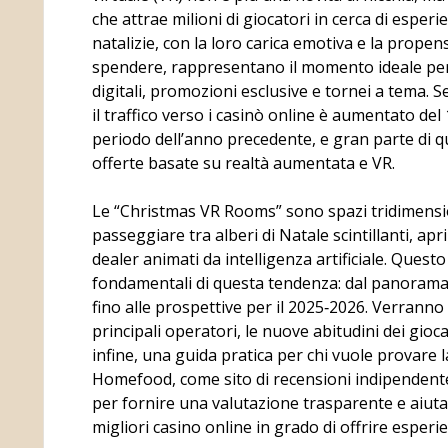
o
che attrae milioni di giocatori in cerca di esperi
natalizie, con la loro carica emotiva e la prope
spendere, rappresentano il momento ideale per
digitali, promozioni esclusive e tornei a tema. S
il traffico verso i casinò online è aumentato del 
periodo dell’anno precedente, e gran parte di q
offerte basate su realtà aumentata e VR.
Le “Christmas VR Rooms” sono spazi tridimensio
passeggiare tra alberi di Natale scintillanti, apri
dealer animati da intelligenza artificiale. Quest
fondamentali di questa tendenza: dal panorama a
fino alle prospettive per il 2025‑2026. Verranno a
principali operatori, le nuove abitudini dei giocat
infine, una guida pratica per chi vuole provare l
Homefood, come sito di recensioni indipendent
per fornire una valutazione trasparente e aiutare
migliori casino online in grado di offrire esperie