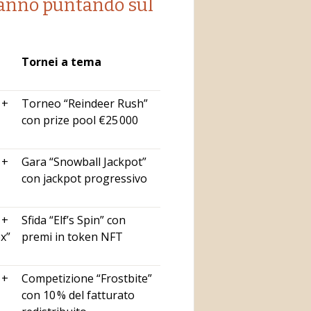
stanno puntando sul
Tornei a tema
 +
Torneo “Reindeer Rush”
con prize pool €25 000
 +
Gara “Snowball Jackpot”
con jackpot progressivo
 +
Sfida “Elf’s Spin” con
ox”
premi in token NFT
 +
Competizione “Frostbite”
con 10 % del fatturato