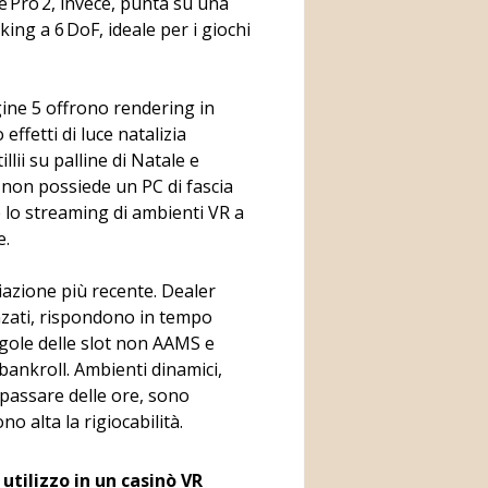
e Pro 2, invece, punta su una
king a 6 DoF, ideale per i giochi
gine 5 offrono rendering in
ffetti di luce natalizia
illii su palline di Natale e
 non possiede un PC di fascia
e lo streaming di ambienti VR a
e.
nziazione più recente. Dealer
anzati, rispondono in tempo
egole delle slot non AAMS e
bankroll. Ambienti dinamici,
passare delle ore, sono
 alta la rigiocabilità.
utilizzo in un casinò VR