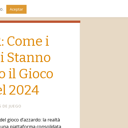
do.
Aceptar
R: Come i
li Stanno
 il Gioco
el 2024
S DE JUEGO
del gioco d’azzardo: la realtà
a una piattaforma consolidata