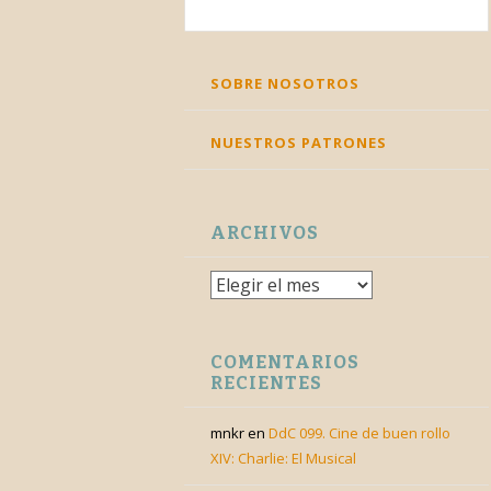
Twitter
Facebook
Feed
YouTube
Corre
SKIP
SOBRE NOSOTROS
TO
CONTENT
NUESTROS PATRONES
ARCHIVOS
Archivos
COMENTARIOS
RECIENTES
mnkr
en
DdC 099. Cine de buen rollo
XIV: Charlie: El Musical