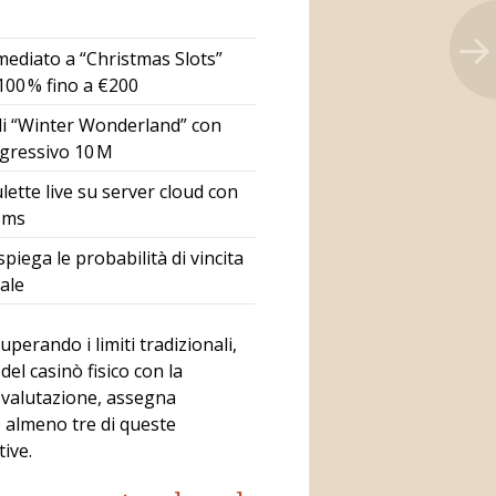
ediato a “Christmas Slots”
00 % fino a €200
di “Winter Wonderland” con
gressivo 10 M
lette live su server cloud con
 ms
piega le probabilità di vincita
ale
perando i limiti tradizionali,
el casinò fisico con la
 valutazione, assegna
o almeno tre di queste
tive.