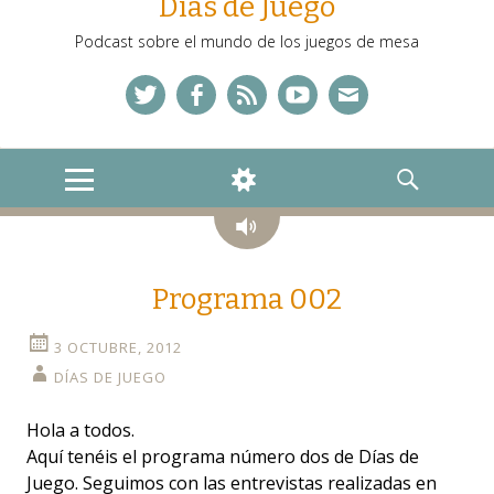
Días de Juego
Podcast sobre el mundo de los juegos de mesa
Twitter
Facebook
Feed
YouTube
Correo
MENU
WIDGETS
SEARCH
Audio
Programa 002
3 OCTUBRE, 2012
DÍAS DE JUEGO
Hola a todos.
Aquí tenéis el programa número dos de Días de
Juego. Seguimos con las entrevistas realizadas en