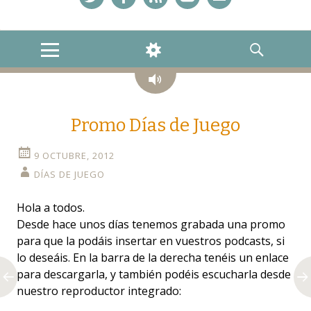
Twitter
Facebook
Feed
YouTube
Correo
MENU
WIDGETS
SEARCH
Audio
Promo Días de Juego
9 OCTUBRE, 2012
DÍAS DE JUEGO
Hola a todos.
Desde hace unos días tenemos grabada una promo
para que la podáis insertar en vuestros podcasts, si
lo deseáis. En la barra de la derecha tenéis un enlace
para descargarla, y también podéis escucharla desde
nuestro reproductor integrado: