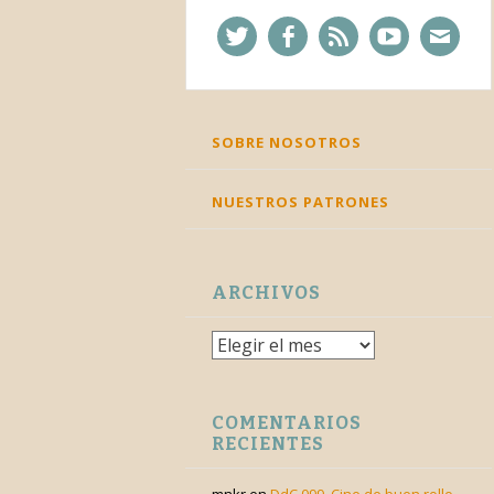
Twitter
Facebook
Feed
YouTube
Corre
SKIP
SOBRE NOSOTROS
TO
CONTENT
NUESTROS PATRONES
ARCHIVOS
Archivos
COMENTARIOS
RECIENTES