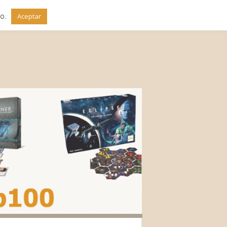
do.
Aceptar
io