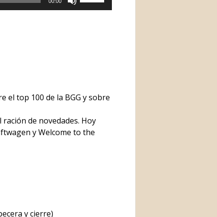
00:00
las
teclas
de
flecha
arriba/abajo
para
aumentar
o
 el top 100 de la BGG y sobre
disminuir
el
l ración de novedades. Hoy
volumen.
aftwagen y Welcome to the
ecera y cierre)