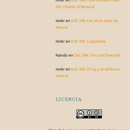
mnkr
en
DdC 099. Cine de buen rollo
XIV: Charlie: El Musical
mnkr
en
DdC 096. Las otras pelis de
Marvel
mnkr
en
DdC 095. Logopedia
Nando
en
DdC 094. The last freestyle
mnkr
en
DdC 093. El rey y el defensa
central
LICENCIA