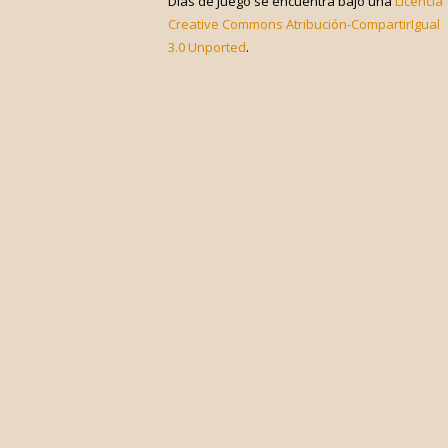
Días de Juego
se encuentra bajo una
Licencia
Creative Commons Atribución-CompartirIgual
3.0 Unported
.