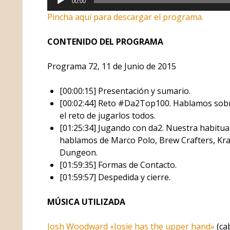
00:00
de
Pincha aquí para descargar el programa.
audio
CONTENIDO DEL PROGRAMA
Programa 72, 11 de Junio de 2015
[00:00:15] Presentación y sumario.
[00:02:44] Reto #Da2Top100. Hablamos sobre
el reto de jugarlos todos.
[01:25:34] Jugando con da2. Nuestra habitua
hablamos de Marco Polo, Brew Crafters, Kr
Dungeon.
[01:59:35] Formas de Contacto.
[01:59:57] Despedida y cierre.
MÚSICA UTILIZADA
Josh Woodward «Josie has the upper hand»
(cab