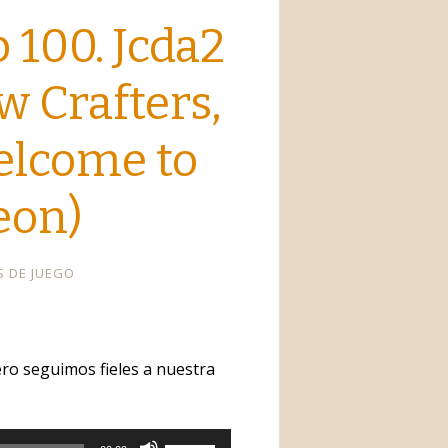
 100. Jcda2
w Crafters,
elcome to
eon)
S DE JUEGO
o seguimos fieles a nuestra
Utiliza