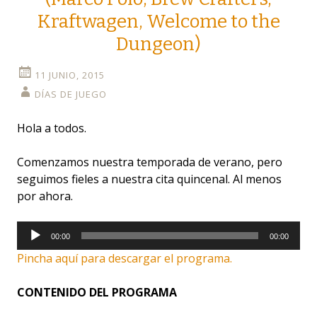
Kraftwagen, Welcome to the
Dungeon)
11 JUNIO, 2015
DÍAS DE JUEGO
Hola a todos.
Comenzamos nuestra temporada de verano, pero
seguimos fieles a nuestra cita quincenal. Al menos
por ahora.
Reproductor
00:00
00:00
de
Pincha aquí para descargar el programa.
audio
CONTENIDO DEL PROGRAMA