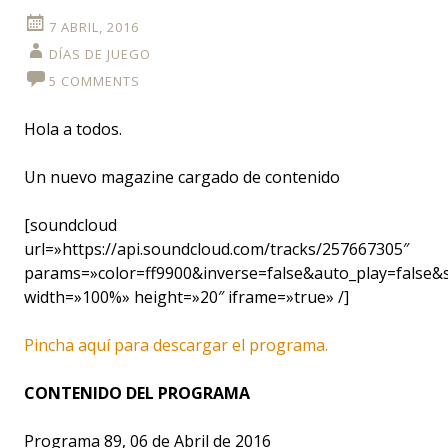
7 ABRIL, 2016
DÍAS DE JUEGO
5 COMMENTS
Hola a todos.
Un nuevo magazine cargado de contenido
[soundcloud
url=»https://api.soundcloud.com/tracks/257667305″
params=»color=ff9900&inverse=false&auto_play=false
width=»100%» height=»20″ iframe=»true» /]
Pincha aquí para descargar el programa.
CONTENIDO DEL PROGRAMA
Programa 89, 06 de Abril de 2016