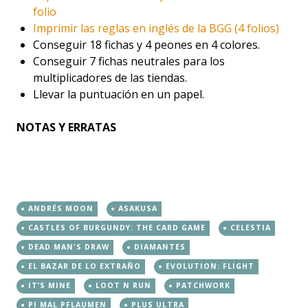
folio
Imprimir las reglas en inglés de la BGG (4 folios)
Conseguir 18 fichas y 4 peones en 4 colores.
Conseguir 7 fichas neutrales para los
multiplicadores de las tiendas.
Llevar la puntuación en un papel.
NOTAS Y ERRATAS
ANDRÉS MOON
ASAKUSA
CASTLES OF BURGUNDY: THE CARD GAME
CELESTIA
DEAD MAN'S DRAW
DIAMANTES
EL BAZAR DE LO EXTRAÑO
EVOLUTION: FLIGHT
IT’S MINE
LOOT N RUN
PATCHWORK
PI MAL PFLAUMEN
PLUS ULTRA