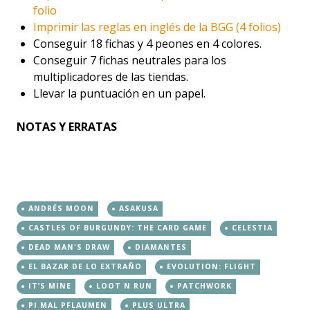
folio
Imprimir las reglas en inglés de la BGG (4 folios)
Conseguir 18 fichas y 4 peones en 4 colores.
Conseguir 7 fichas neutrales para los
multiplicadores de las tiendas.
Llevar la puntuación en un papel.
NOTAS Y ERRATAS
ANDRÉS MOON
ASAKUSA
CASTLES OF BURGUNDY: THE CARD GAME
CELESTIA
DEAD MAN'S DRAW
DIAMANTES
EL BAZAR DE LO EXTRAÑO
EVOLUTION: FLIGHT
IT’S MINE
LOOT N RUN
PATCHWORK
PI MAL PFLAUMEN
PLUS ULTRA