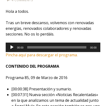
Hola a todos.
Tras un breve descanso, volvemos con renovadas
energías, renovados colaboradores y renovadas
secciones. No os lo perdáis.
Reproductor
00:00
00:00
de
Pincha aquí para descargar el programa.
audio
CONTENIDO DEL PROGRAMA
Programa 85, 09 de Marzo de 2016
[00:00:38] Presentación y sumario.
[00:07:31] Nueva sección «Noticias Recalentadas»
en la que analizamos un tema de actualidad junto
a Ángel Mula. En esta ocasión también se nos une