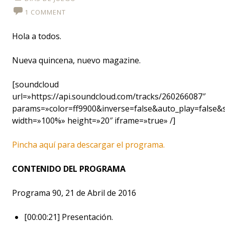
1 COMMENT
Hola a todos.
Nueva quincena, nuevo magazine.
[soundcloud
url=»https://api.soundcloud.com/tracks/260266087″
params=»color=ff9900&inverse=false&auto_play=false
width=»100%» height=»20″ iframe=»true» /]
Pincha aquí para descargar el programa.
CONTENIDO DEL PROGRAMA
Programa 90, 21 de Abril de 2016
[00:00:21] Presentación.