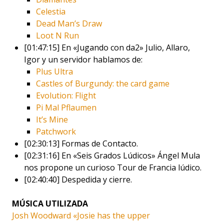
Celestia
Dead Man’s Draw
Loot N Run
[01:47:15] En «Jugando con da2» Julio, Allaro,
Igor y un servidor hablamos de:
Plus Ultra
Castles of Burgundy: the card game
Evolution: Flight
Pi Mal Pflaumen
It’s Mine
Patchwork
[02:30:13] Formas de Contacto.
[02:31:16] En «Seis Grados Lúdicos» Ángel Mula
nos propone un curioso Tour de Francia lúdico.
[02:40:40] Despedida y cierre.
MÚSICA UTILIZADA
Josh Woodward «Josie has the upper