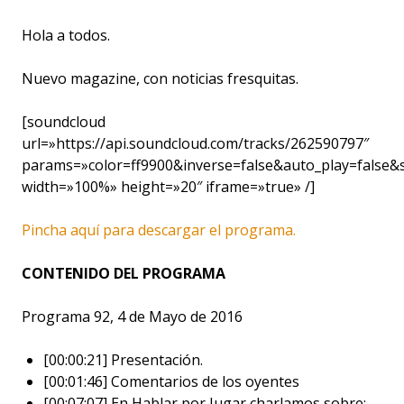
Hola a todos.
Nuevo magazine, con noticias fresquitas.
[soundcloud
url=»https://api.soundcloud.com/tracks/262590797″
params=»color=ff9900&inverse=false&auto_play=false
width=»100%» height=»20″ iframe=»true» /]
Pincha aquí para descargar el programa.
CONTENIDO DEL PROGRAMA
Programa 92, 4 de Mayo de 2016
[00:00:21] Presentación.
[00:01:46] Comentarios de los oyentes
[00:07:07] En Hablar por Jugar charlamos sobre: