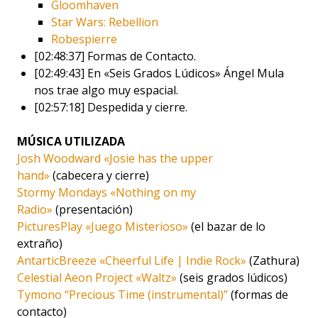
Gloomhaven
Star Wars: Rebellion
Robespierre
[02:48:37] Formas de Contacto.
[02:49:43] En «Seis Grados Lúdicos» Ángel Mula
nos trae algo muy espacial.
[02:57:18] Despedida y cierre.
MÚSICA UTILIZADA
Josh Woodward «Josie has the upper
hand»
(cabecera y cierre)
Stormy Mondays «Nothing on my
Radio»
(presentación)
PicturesPlay «Juego Misterioso»
(el bazar de lo
extraño)
AntarticBreeze «Cheerful Life | Indie Rock»
(Zathura)
Celestial Aeon Project «Waltz»
(seis grados lúdicos)
Tymono “Precious Time (instrumental)”
(formas de
contacto)