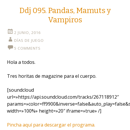
Ddj 095. Pandas, Mamuts y
Vampiros
2 JUNIO, 2016
DÍAS DE JUEGO
5 COMMENTS
Hola a todos.
Tres horitas de magazine para el cuerpo.
[soundcloud
url=»https://api.soundcloud.com/tracks/267118912″
params=»color=ff9900&inverse=false&auto_play=false
width=»100%» height=»20″ iframe=»true» /]
Pincha aquí para descargar el programa.