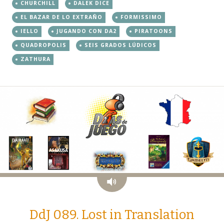
CHURCHILL
DALEK DICE
EL BAZAR DE LO EXTRAÑO
FORMISSIMO
IELLO
JUGANDO CON DA2
PIRATOONS
QUADROPOLIS
SEIS GRADOS LÚDICOS
ZATHURA
Audio
DdJ 089. Lost in Translation