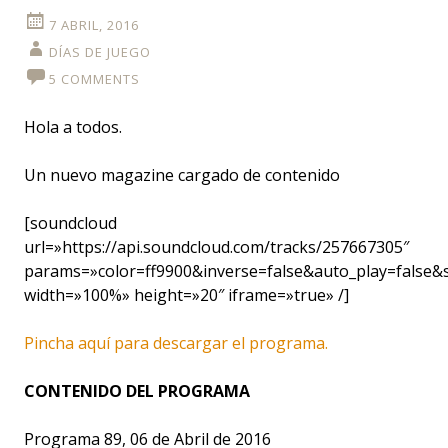
7 ABRIL, 2016
DÍAS DE JUEGO
5 COMMENTS
Hola a todos.
Un nuevo magazine cargado de contenido
[soundcloud
url=»https://api.soundcloud.com/tracks/257667305″
params=»color=ff9900&inverse=false&auto_play=false
width=»100%» height=»20″ iframe=»true» /]
Pincha aquí para descargar el programa.
CONTENIDO DEL PROGRAMA
Programa 89, 06 de Abril de 2016