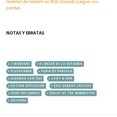
Geeklist de Faidutti en BGG listando juegos con
pandas
NOTAS Y ERRATAS
7 WONDERS
EL BAZAR DE LO EXTRAÑO
FLUSSFIEBER
FURIA DE DRÁCULA
JUGANDO CON DA2
LOOT & RUN
POTION EXPLOSION
SEIS GRADOS LÚDICOS
SPIEL DES JAHRES
VALLEY OF THE MAMMOTHS
ZATHURA