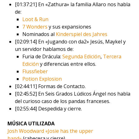
[01:37:21] En «Zathura» la familia Allaro nos habla
de:
Loot & Run
7 Wonders
y sus expansiones
Nominados al
Kinderspiel des Jahres
[02:09:14] En «Jugando con da2» Jesús, Maykel y
un servidor hablamos de:
Furia de Drácula:
Segunda Edición
,
Tercera
Edición
y diferencias entre ellos.
Flussfieber
Potion Explosion
[02:44:11] Formas de Contacto.
[02:45:52] En Seis Grados Lúdicos Ángel nos habla
del curioso caso de los pandas franceses.
[02:55:44] Despedida y cierre.
MÚSICA UTILIZADA
Josh Woodward «Josie has the upper
hand»
(cabecera y cierre)