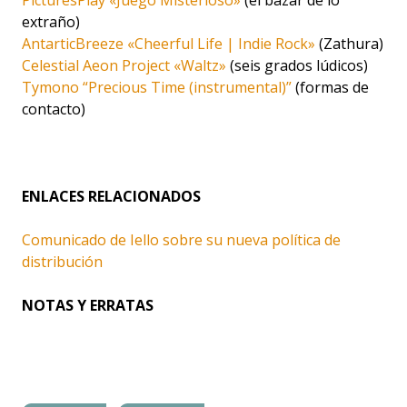
PicturesPlay «Juego Misterioso»
(el bazar de lo
extraño)
AntarticBreeze «Cheerful Life | Indie Rock»
(Zathura)
Celestial Aeon Project «Waltz»
(seis grados lúdicos)
Tymono “Precious Time (instrumental)”
(formas de
contacto)
ENLACES RELACIONADOS
Comunicado de Iello sobre su nueva política de
distribución
NOTAS Y ERRATAS