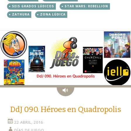
SEIS GRADOS LÚDICOS
STAR WARS: REBELLION
ZATHURA
ZONA LÚDICA
Audio
DdJ 090. Héroes en Quadropolis
22 ABRIL, 2016
DÍAS DE JUEGO