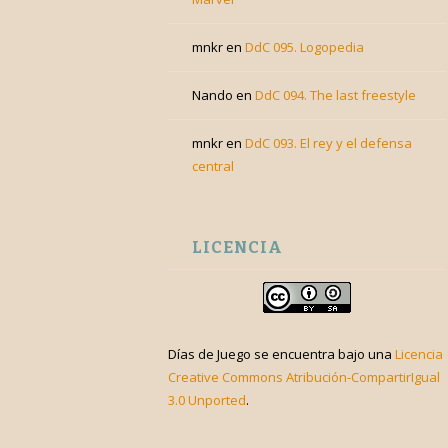
mnkr
en
DdC 095. Logopedia
Nando
en
DdC 094. The last freestyle
mnkr
en
DdC 093. El rey y el defensa
central
LICENCIA
Días de Juego
se encuentra bajo una
Licencia
Creative Commons Atribución-CompartirIgual
3.0 Unported
.