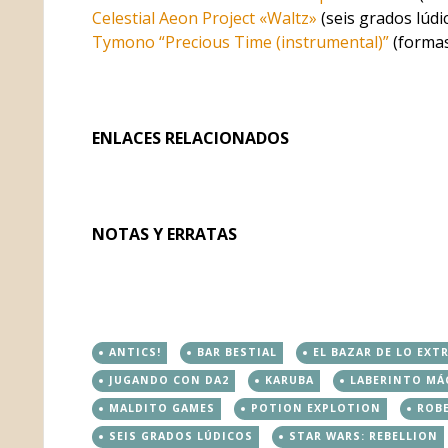
Celestial Aeon Project «Waltz»
(seis grados lúdi
Tymono “Precious Time (instrumental)”
(formas
ENLACES RELACIONADOS
NOTAS Y ERRATAS
ANTICS!
BAR BESTIAL
EL BAZAR DE LO EXT
JUGANDO CON DA2
KARUBA
LABERINTO MÁ
MALDITO GAMES
POTION EXPLOTION
ROBE
SEIS GRADOS LÚDICOS
STAR WARS: REBELLION