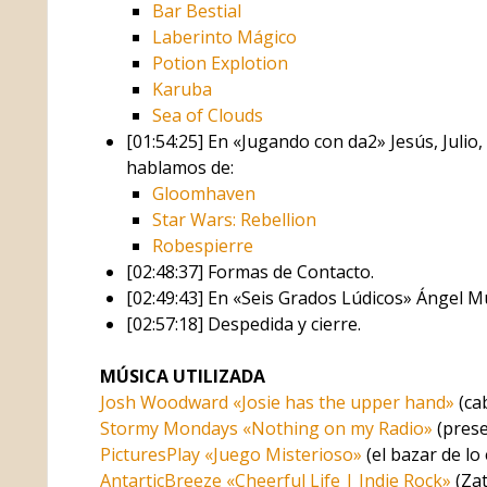
Bar Bestial
Laberinto Mágico
Potion Explotion
Karuba
Sea of Clouds
[01:54:25] En «Jugando con da2» Jesús, Julio
hablamos de:
Gloomhaven
Star Wars: Rebellion
Robespierre
[02:48:37] Formas de Contacto.
[02:49:43] En «Seis Grados Lúdicos» Ángel Mu
[02:57:18] Despedida y cierre.
MÚSICA UTILIZADA
Josh Woodward «Josie has the upper hand»
(cab
Stormy Mondays «Nothing on my Radio»
(prese
PicturesPlay «Juego Misterioso»
(el bazar de lo
AntarticBreeze «Cheerful Life | Indie Rock»
(Zat