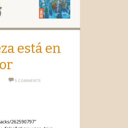
io
eza está en
ior
5 COMMENTS
racks/262590797″