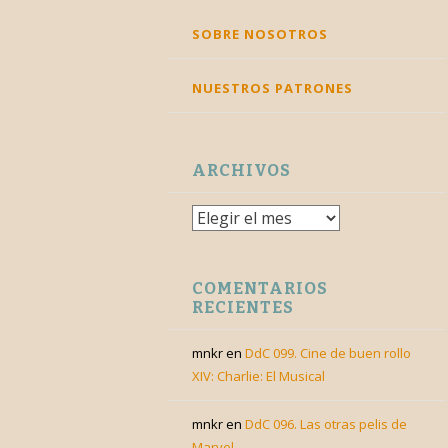
SKIP
SOBRE NOSOTROS
TO
CONTENT
NUESTROS PATRONES
ARCHIVOS
Archivos
COMENTARIOS
RECIENTES
mnkr
en
DdC 099. Cine de buen rollo
XIV: Charlie: El Musical
mnkr
en
DdC 096. Las otras pelis de
Marvel