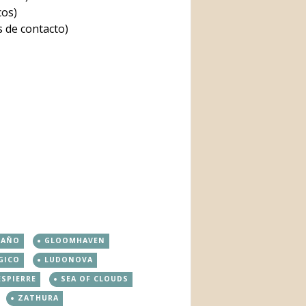
cos)
 de contacto)
RAÑO
GLOOMHAVEN
GICO
LUDONOVA
SPIERRE
SEA OF CLOUDS
ZATHURA