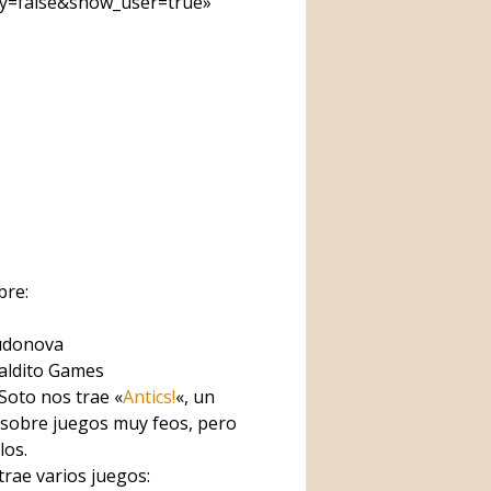
ay=false&show_user=true»
bre:
Ludonova
aldito Games
 Soto nos trae «
Antics!
«, un
sobre juegos muy feos, pero
los.
trae varios juegos: