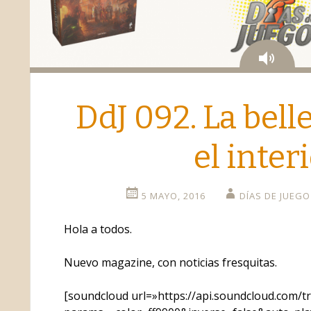
Aud
DdJ 092. La bell
el inter
5 MAYO, 2016
DÍAS DE JUEGO
Hola a todos.
Nuevo magazine, con noticias fresquitas.
[soundcloud url=»https://api.soundcloud.com/t