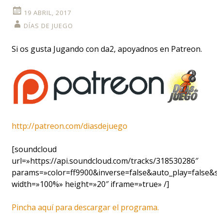
19 ABRIL, 2017
DÍAS DE JUEGO
Si os gusta Jugando con da2, apoyadnos en Patreon.
http://patreon.com/diasdejuego
[soundcloud
url=»https://api.soundcloud.com/tracks/318530286″
params=»color=ff9900&inverse=false&auto_play=false
width=»100%» height=»20″ iframe=»true» /]
Pincha aquí para descargar el programa.