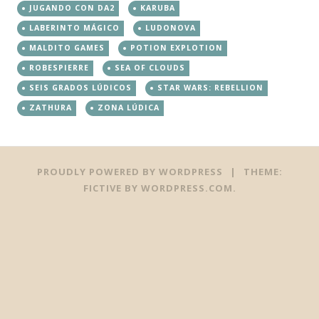
JUGANDO CON DA2
KARUBA
LABERINTO MÁGICO
LUDONOVA
MALDITO GAMES
POTION EXPLOTION
ROBESPIERRE
SEA OF CLOUDS
SEIS GRADOS LÚDICOS
STAR WARS: REBELLION
ZATHURA
ZONA LÚDICA
PROUDLY POWERED BY WORDPRESS
|
THEME:
FICTIVE BY
WORDPRESS.COM
.