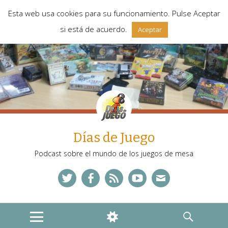
Esta web usa cookies para su funcionamiento. Pulse Aceptar
si está de acuerdo.
Aceptar
Días de Juego
Podcast sobre el mundo de los juegos de mesa
Twitter
Facebook
Feed
YouTube
Correo
MENU
WIDGETS
SEARCH