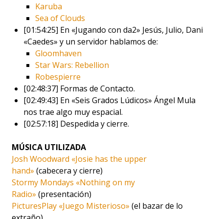
Karuba
Sea of Clouds
[01:54:25] En «Jugando con da2» Jesús, Julio, Dani
«Caedes» y un servidor hablamos de:
Gloomhaven
Star Wars: Rebellion
Robespierre
[02:48:37] Formas de Contacto.
[02:49:43] En «Seis Grados Lúdicos» Ángel Mula
nos trae algo muy espacial.
[02:57:18] Despedida y cierre.
MÚSICA UTILIZADA
Josh Woodward «Josie has the upper
hand»
(cabecera y cierre)
Stormy Mondays «Nothing on my
Radio»
(presentación)
PicturesPlay «Juego Misterioso»
(el bazar de lo
extraño)