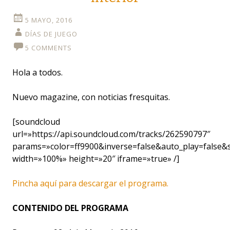
5 MAYO, 2016
DÍAS DE JUEGO
5 COMMENTS
Hola a todos.
Nuevo magazine, con noticias fresquitas.
[soundcloud
url=»https://api.soundcloud.com/tracks/262590797″
params=»color=ff9900&inverse=false&auto_play=false
width=»100%» height=»20″ iframe=»true» /]
Pincha aquí para descargar el programa.
CONTENIDO DEL PROGRAMA