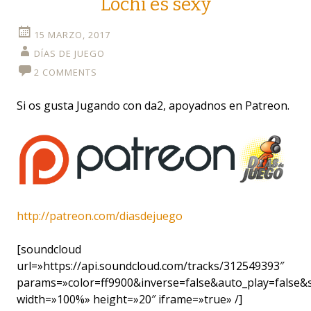
Lochi es sexy
15 MARZO, 2017
DÍAS DE JUEGO
2 COMMENTS
Si os gusta Jugando con da2, apoyadnos en Patreon.
http://patreon.com/diasdejuego
[soundcloud
url=»https://api.soundcloud.com/tracks/312549393″
params=»color=ff9900&inverse=false&auto_play=false
width=»100%» height=»20″ iframe=»true» /]