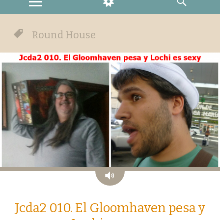
MENU
WIDGETS
SEARCH
Round House
Audio
Jcda2 010. El Gloomhaven pesa y