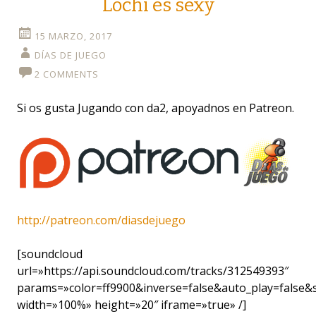
Lochi es sexy
15 MARZO, 2017
DÍAS DE JUEGO
2 COMMENTS
Si os gusta Jugando con da2, apoyadnos en Patreon.
http://patreon.com/diasdejuego
[soundcloud
url=»https://api.soundcloud.com/tracks/312549393″
params=»color=ff9900&inverse=false&auto_play=false
width=»100%» height=»20″ iframe=»true» /]