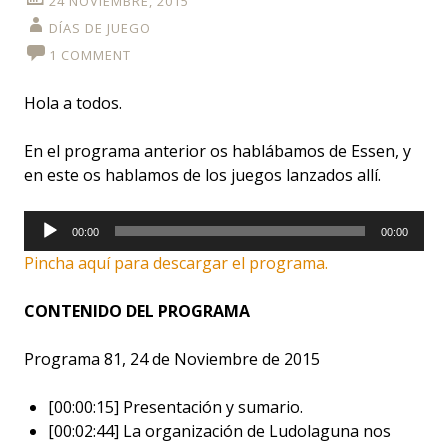
24 NOVIEMBRE, 2015
DÍAS DE JUEGO
1 COMMENT
Hola a todos.
En el programa anterior os hablábamos de Essen, y
en este os hablamos de los juegos lanzados allí.
Reproductor
00:00
00:00
de
Pincha aquí para descargar el programa.
audio
CONTENIDO DEL PROGRAMA
Programa 81, 24 de Noviembre de 2015
[00:00:15] Presentación y sumario.
[00:02:44] La organización de Ludolaguna nos