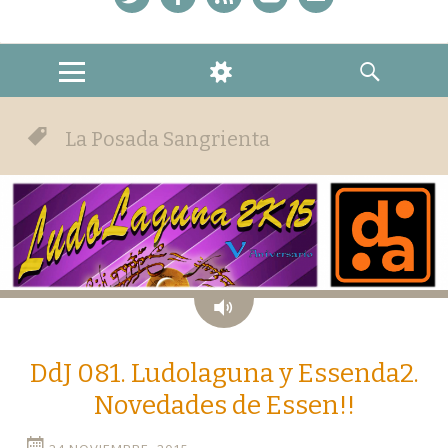
Twitter
Facebook
Feed
YouTube
Correo
MENU
WIDGETS
SEARCH
La Posada Sangrienta
Audio
DdJ 081. Ludolaguna y Essenda2.
Novedades de Essen!!