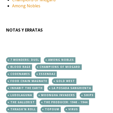
Among Nobles
NOTAS Y ERRATAS
7 WONDERS: DUEL
AMONG NOBLES
BLOOD RAGE
CHAMPIONS OF MIDGARD
CODENAMES
ESSENDA2
FOOD CHAIN MAGNATE
GOLD WEST
INHABIT THE EARTH
LA POSADA SANGRIENTA
LUDOLAGUNA
MOONGHA INVADERS
SHIPS
THE GALLERIST
THE PRODUCER: 1940 - 1944
THRASH'N ROLL
TOPOUM
VIRUS