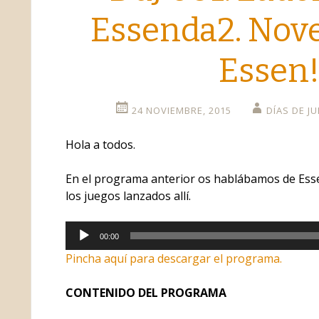
o
Essenda2. Nov
Essen!
24 NOVIEMBRE, 2015
DÍAS DE J
Hola a todos.
En el programa anterior os hablábamos de Esse
los juegos lanzados allí.
Reproductor
00:00
de
Pincha aquí para descargar el programa.
audio
CONTENIDO DEL PROGRAMA