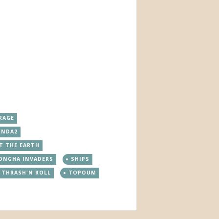
RAGE
ENDA2
T THE EARTH
NGHA INVADERS
SHIPS
THRASH'N ROLL
TOPOUM