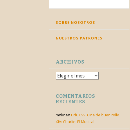
Twitter
Facebook
Feed
YouTube
Corre
SKIP
SOBRE NOSOTROS
TO
CONTENT
NUESTROS PATRONES
ARCHIVOS
Archivos
COMENTARIOS
RECIENTES
mnkr
en
DdC 099. Cine de buen rollo
XIV: Charlie: El Musical