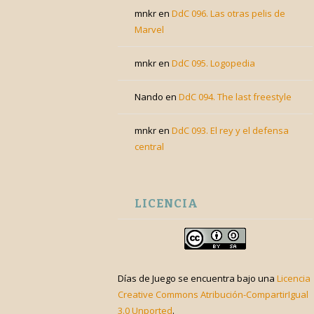
mnkr
en
DdC 096. Las otras pelis de
Marvel
mnkr
en
DdC 095. Logopedia
Nando
en
DdC 094. The last freestyle
mnkr
en
DdC 093. El rey y el defensa
central
LICENCIA
Días de Juego
se encuentra bajo una
Licencia
Creative Commons Atribución-CompartirIgual
3.0 Unported
.