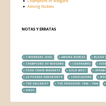
Champions of Midgard
Among Nobles
NOTAS Y ERRATAS
7 WONDERS: DUEL
AMONG NOBLES
BLOOD 
CHAMPIONS OF MIDGARD
CODENAMES
ESS
FOOD CHAIN MAGNATE
GOLD WEST
INHABI
LA POSADA SANGRIENTA
LUDOLAGUNA
MOO
THE GALLERIST
THE PRODUCER: 1940 - 1944
VIRUS