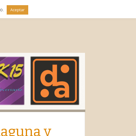
do.
Aceptar
io
laguna y