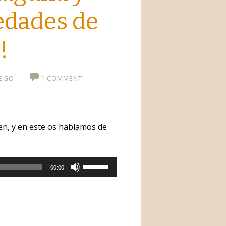
edades de
!
UEGO
1 COMMENT
n, y en este os hablamos de
Utiliza
00:00
las
teclas
de
flecha
arriba/abajo