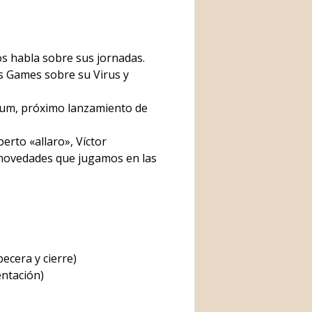
para
aumentar
o
s habla sobre sus jornadas.
disminuir
is Games sobre su Virus y
el
volumen.
oum, próximo lanzamiento de
berto «allaro», Víctor
 novedades que jugamos en las
ecera y cierre)
ntación)